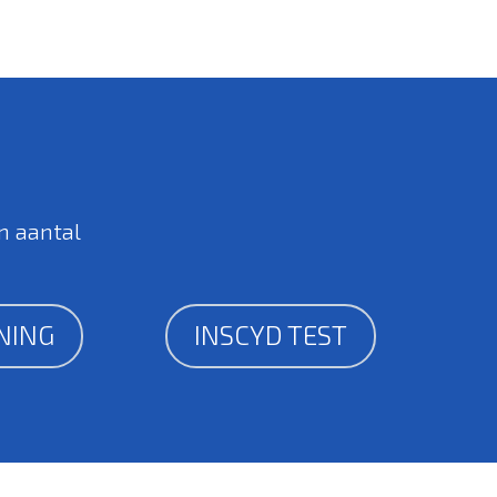
n aantal
NING
INSCYD TEST