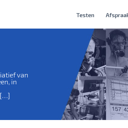
Testen
Afspraa
iatief van
en, in
 […]