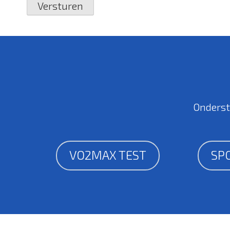
Onderst
VO2MAX TEST
SP