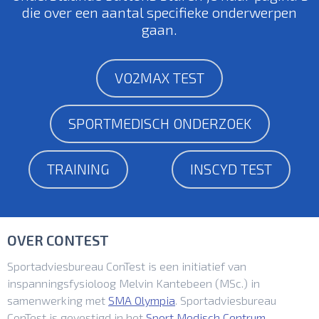
die over een aantal specifieke onderwerpen
gaan.
VO2MAX TEST
SPORTMEDISCH ONDERZOEK
TRAINING
INSCYD TEST
OVER CONTEST
Sportadviesbureau ConTest is een initiatief van
inspanningsfysioloog Melvin Kantebeen (MSc.) in
samenwerking met
SMA Olympia
. Sportadviesbureau
ConTest is gevestigd in het
Sport Medisch Centrum