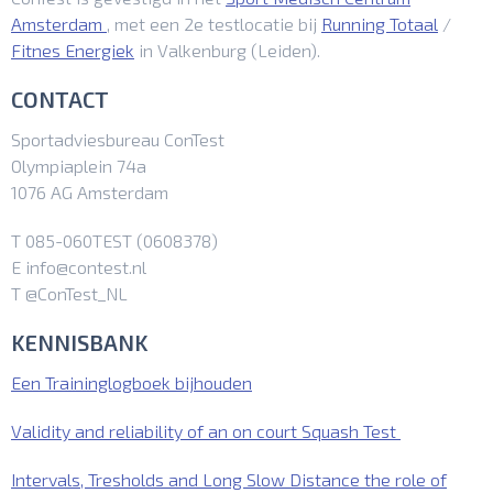
Amsterdam
, met een 2e testlocatie bij
Running Totaal
/
Fitnes Energiek
in Valkenburg (Leiden).
CONTACT
Sportadviesbureau ConTest
Olympiaplein 74a
1076 AG Amsterdam
T 085-060TEST (0608378)
E info@contest.nl
T @ConTest_NL
KENNISBANK
Een Traininglogboek bijhouden
Validity and reliability of an on court Squash Test
Intervals, Tresholds and Long Slow Distance the role of