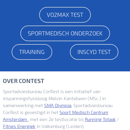
VO2MAX TEST
SPORTMEDISCH ONDERZOEK
TRAINING
INSCYD TEST
OVER CONTEST
Sportadviesbureau ConTest is een initiatief van
inspanningsfysioloog Melvin Kantebeen (MSc.) in
samenwerking met
SMA Olympia
. Sportadviesbureau
ConTest is gevestigd in het
Sport Medisch Centrum
Amsterdam
, met een 2e testlocatie bij
Running Totaal
/
Fitnes Energiek
in Valkenburg (Leiden).