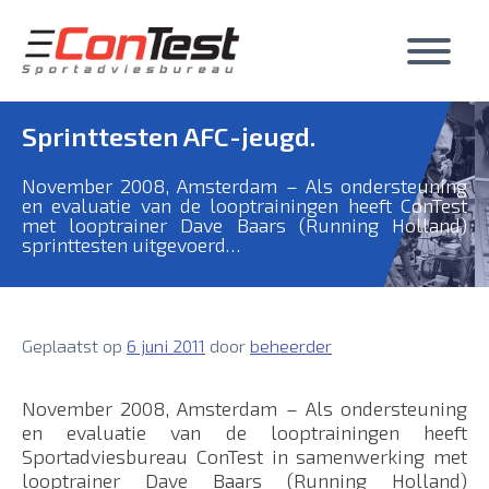
Skip
to
content
Sprinttesten AFC-jeugd.
November 2008, Amsterdam – Als ondersteuning
en evaluatie van de looptrainingen heeft ConTest
met looptrainer Dave Baars (Running Holland)
sprinttesten uitgevoerd…
Geplaatst op
6 juni 2011
door
beheerder
November 2008, Amsterdam – Als ondersteuning
en evaluatie van de looptrainingen heeft
Sportadviesbureau ConTest in samenwerking met
looptrainer
Dave Baars (Running Holland)