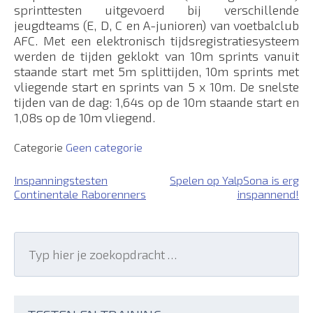
sprinttesten uitgevoerd bij verschillende
jeugdteams (E, D, C en A-junioren) van voetbalclub
AFC. Met een elektronisch tijdsregistratiesysteem
werden de tijden geklokt van 10m sprints vanuit
staande start met 5m splittijden, 10m sprints met
vliegende start en sprints van 5 x 10m. De snelste
tijden van de dag: 1,64s op de 10m staande start en
1,08s op de 10m vliegend.
Categorie
Geen categorie
Bericht
Inspanningstesten
Spelen op YalpSona is erg
Continentale Raborenners
inspannend!
navigatie
Search
for:
Search