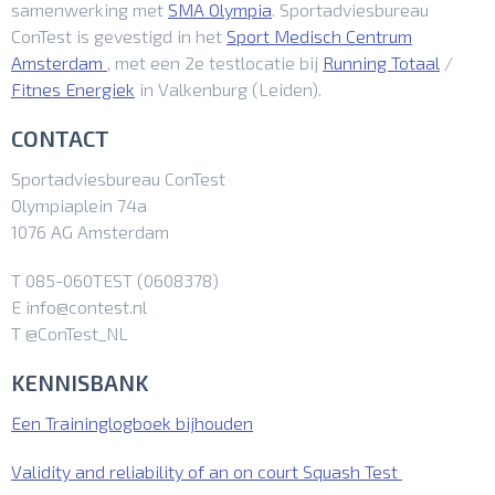
samenwerking met
SMA Olympia
. Sportadviesbureau
ConTest is gevestigd in het
Sport Medisch Centrum
Amsterdam
, met een 2e testlocatie bij
Running Totaal
/
Fitnes Energiek
in Valkenburg (Leiden).
CONTACT
Sportadviesbureau ConTest
Olympiaplein 74a
1076 AG Amsterdam
T 085-060TEST (0608378)
E info@contest.nl
T @ConTest_NL
KENNISBANK
Een Traininglogboek bijhouden
Validity and reliability of an on court Squash Test