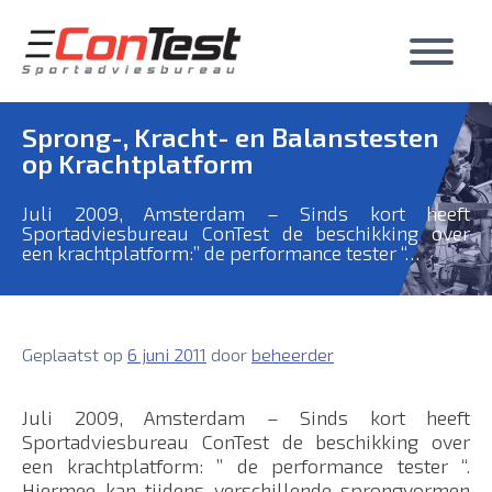
Skip
to
content
Sprong-, Kracht- en Balanstesten
op Krachtplatform
Juli 2009, Amsterdam – Sinds kort heeft
Sportadviesbureau ConTest de beschikking over
een krachtplatform:” de performance tester “…
Geplaatst op
6 juni 2011
door
beheerder
Juli 2009, Amsterdam – Sinds kort heeft
Sportadviesbureau ConTest de beschikking over
een krachtplatform: ” de performance tester “.
Hiermee kan tijdens verschillende sprongvormen