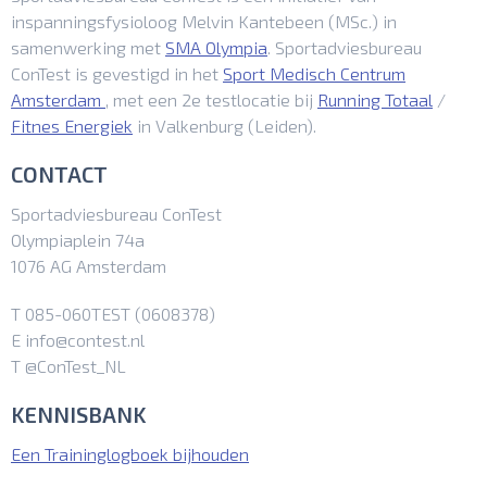
inspanningsfysioloog Melvin Kantebeen (MSc.) in
samenwerking met
SMA Olympia
. Sportadviesbureau
ConTest is gevestigd in het
Sport Medisch Centrum
Amsterdam
, met een 2e testlocatie bij
Running Totaal
/
Fitnes Energiek
in Valkenburg (Leiden).
CONTACT
Sportadviesbureau ConTest
Olympiaplein 74a
1076 AG Amsterdam
T 085-060TEST (0608378)
E info@contest.nl
T @ConTest_NL
KENNISBANK
Een Traininglogboek bijhouden