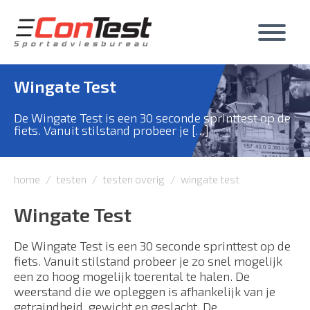
Skip
to
content
Wingate Test
De Wingate Test is een 30 seconde sprinttest op de
fiets. Vanuit stilstand probeer je […]
home
testen
testen overig
wingate test
Wingate Test
De Wingate Test is een 30 seconde sprinttest op de
fiets. Vanuit stilstand probeer je zo snel mogelijk
een zo hoog mogelijk toerental te halen. De
weerstand die we opleggen is afhankelijk van je
getraindheid, gewicht en geslacht. De