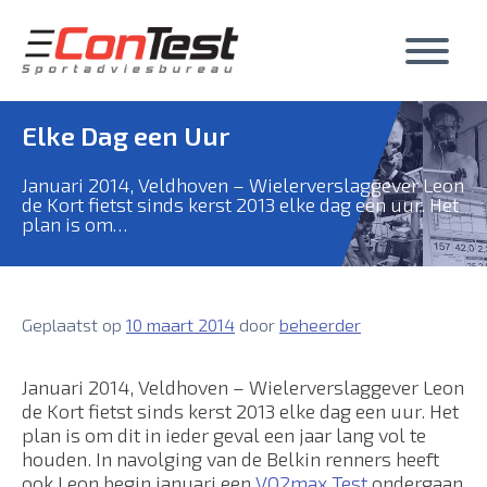
Skip
to
content
Elke Dag een Uur
Januari 2014, Veldhoven – Wielerverslaggever Leon
de Kort fietst sinds kerst 2013 elke dag een uur. Het
plan is om…
Geplaatst op
10 maart 2014
door
beheerder
Januari 2014, Veldhoven – Wielerverslaggever Leon
de Kort fietst sinds kerst 2013 elke dag een uur. Het
plan is om dit in ieder geval een jaar lang vol te
houden. In navolging van de Belkin renners
heeft
ook Leon begin januari een
VO2max Test
ondergaan