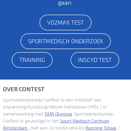
gaan.
VO2MAX TEST
SPORTMEDISCH ONDERZOEK
TRAINING
INSCYD TEST
OVER CONTEST
Sportadviesbureau ConTest is een initiatief van
inspanningsfysioloog Melvin Kantebeen (MSc.) in
samenwerking met
SMA Olympia
. Sportadviesbureau
ConTest is gevestigd in het
Sport Medisch Centrum
Amsterdam
, met een 2e testlocatie bij
Running Totaal
/