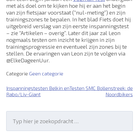
met als doel om te kijken hoe hij er aan het begin
van zijn fietsjaar voorstaat (“nul-meting”) en zijn
trainingszones te bepalen. In het blad Fiets doet hij
uitgebreid verslag van zijn eerste inspanningstest
– zie “Artikelen – overig”. Later dit jaar zal Leon
nogmaals testen om inzicht te krijgen in zijn
trainingsprogressie en eventueel zijn zones bij te
stellen. De ervaringen van Leon zijn te volgen via
@ElkeDageenUur.
Categorie
Geen categorie
Bericht
Inspanningstesten Belkin en
Testen SMC Bollenstreek: de
Rabo/Liv-Giant
Noordbikers
navigatie
Search
for:
Search